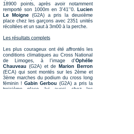
18900 points, après avoir notamment
remporté son 1000m en 3’41’’0.
Lucien
Le Moigne
(G2A) a pris la deuxième
place chez les garçons avec 2351 unités
récoltées et un saut à 3m00 à la perche.
Les résultats complets
Les plus courageux ont été affrontés les
conditions climatiques au Cross National
de Limoges, à l’image d’
Ophélie
Chauveau
(G2A) et de
Marion Berron
(ECA) qui sont montés sur les 2ème et
3ème marches du podium du cross long
féminin !
Gabin Gerbou
(G2A) a pris la
troisième place, lui aussi, chez les
minimes.
Les résultats complets
Victoire de
Valentin Deschamps-Gayot
(G2A) sur le cross court de la Ville de
Poitiers, après 11 minutes d’effort. La