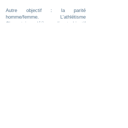
Autre objectif : la parité
homme/femme. L’athlétisme
Charentais a déjà rempli cet objectif
parmi ses pratiquants. Les
meilleures performances étaient
d’ailleurs plutôt à l’avantage des filles
ces dernières années. Reste à
présent à atteindre la parité dans les
instances dirigeantes.
Cette AG s'est conclue avec la
remise de récompenses aux
bénévoles, dont les récipiendaires
sont précisés en fin de plaquette.