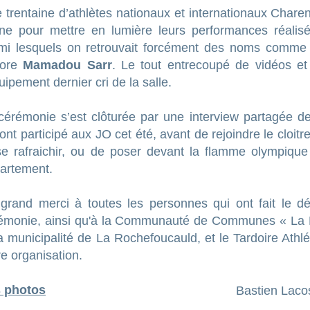
 trentaine d’athlètes nationaux et internationaux Charen
ne pour mettre en lumière leurs performances réalis
mi lesquels on retrouvait forcément des noms comm
core
Mamadou Sarr
. Le tout entrecoupé de vidéos e
quipement dernier cri de la salle.
cérémonie s’est clôturée par une interview partagée d
 ont participé aux JO cet été, avant de rejoindre le cloit
se rafraichir, ou de poser devant la flamme olympique
artement.
grand merci à toutes les personnes qui ont fait le dé
émonie, ainsi qu'à la Communauté de Communes « La 
la municipalité de La Rochefoucauld, et le Tardoire Athl
re organisation.
 photos
Bastien Laco