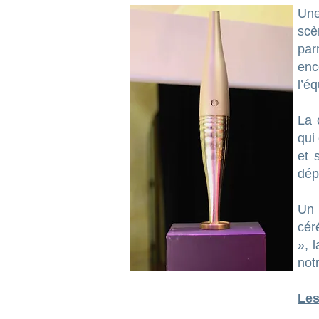
Une
scè
par
en
l’é
La 
qui
et 
dép
Un 
cér
», 
not
Les