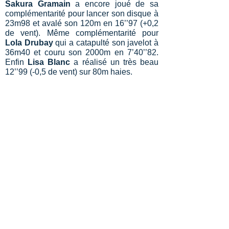
Sakura Gramain
a encore joué de sa
complémentarité pour lancer son disque à
23m98 et avalé son 120m en 16’’97 (+0,2
de vent). Même complémentarité pour
Lola Drubay
qui a catapulté son javelot à
36m40 et couru son 2000m en 7’40’’82.
Enfin
Lisa Blanc
a réalisé un très beau
12’’99 (-0,5 de vent) sur 80m haies.
Alexandre Andrieux
a repoussé son
record personnel à 12m29 avec le poids
de 4kg. Puis il a réalisé un joli saut à
5m48 (+0,6 de vent) en longueur.
Et n’oublions pas les 40 points apportés
par
Nathanaël Marfin
qui a officiait en tant
que jeune juge.
Les résultats complets
D’autres résultats à venir !
Bastien Lacoste