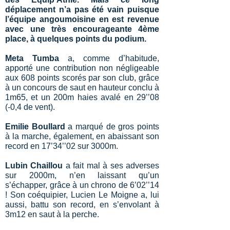
déplacement n’a pas été vain puisque
l’équipe angoumoisine en est revenue
avec une très encourageante 4ème
place, à quelques points du podium.
Meta Tumba
a, comme d’habitude,
apporté une contribution non négligeable
aux 608 points scorés par son club, grâce
à un concours de saut en hauteur conclu à
1m65, et un 200m haies avalé en 29’’08
(-0,4 de vent).
Emilie Boullard
a marqué de gros points
à la marche, également, en abaissant son
record en 17’34’’02 sur 3000m.
Lubin Chaillou
a fait mal à ses adverses
sur 2000m, n’en laissant qu’un
s’échapper, grâce à un chrono de 6’02’’14
! Son coéquipier, Lucien Le Moigne a, lui
aussi, battu son record, en s’envolant à
3m12 en saut à la perche.