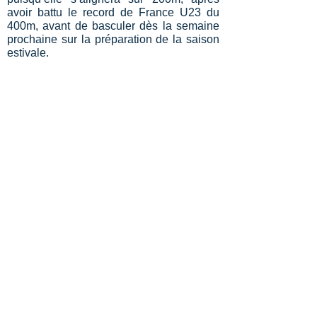
avoir battu le record de France U23 du
400m, avant de basculer dès la semaine
prochaine sur la préparation de la saison
estivale.
La compétition sera diffusée en direct en
intégralité sur
Athlé TV
et en partie sur
la
Chaine l’Equipe
:
- Samedi de 21h100 à 22h35.
- Dimanche de 16h10 à 18h00.
Les horaires de la compétition
Bastien Lacoste
lacoste.bastien24@yahoo.fr
secretariat@cd16athle.fr
-
05 45 25 32 48
Comité Charente Athlétisme - Maison des Sports -
241rue des Mesniers 16710 St Yrieix/Charente
Retour accueil