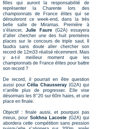
filles qui auront la responsabilité de
représenter la Charente lors des
championnats de France élites qui se
dérouleront ce week-end, dans la très
belle salle de Miramas. Première à
s’élancer,
Julie Faure
(G2A) essayera
d’aller chercher une des huit premières
places sur le concours de triple saut. Il
faudra sans doute aller chercher son
record de 12m33 réalisé récemment. Mais
y a-t-il meilleur moment que les
championnats de France élites pour battre
son record ?
De record, il pourrait en être question
aussi pour
Célia Chausseray
(G2A) qui
n’arrête plus de progresser. Elle vise
désormais les 8’’20 sur 60m haies, et une
place en finale.
Objectif : finale aussi, et pourquoi pas
mieux, pour
Sokhna Lacoste
(G2A) qui
abordera cette compétition sans pression
puisqu’elle s’alignera sur 200m, après