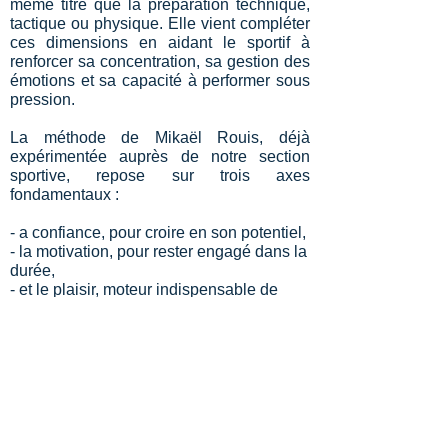
même titre que la préparation technique,
tactique ou physique. Elle vient compléter
ces dimensions en aidant le sportif à
renforcer sa concentration, sa gestion des
émotions et sa capacité à performer sous
pression.
La méthode de Mikaël Rouis, déjà
expérimentée auprès de notre section
sportive, repose sur trois axes
fondamentaux :
- a confiance, pour croire en son potentiel,
- la motivation, pour rester engagé dans la
durée,
- et le plaisir, moteur indispensable de
toute réussite durable.
N'hésitez pas à contacter Mikaël, quel que
soit votre sport, pour un suivi personnalisé
:
06.72.68.41.90
-
mentalrmcoaching@gmail.com