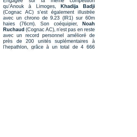
Engagée sur la même compétition
qu’Anouk à Limoges,
Khadija Badji
(Cognac AC) s’est également illustrée
avec un chrono de 9.23 (IR1) sur 60m
haies (76cm). Son coéquipier,
Noah
Ruchaud
(Cognac AC), n'est pas en reste
avec un record personnel amélioré de
près de 200 unités suplémentaires à
l'hepathlon, grâce à un total de 4 666
points (N4). Le sprint constitue toujours un
pilier essentiel pour Noah, qui a réalisé
8.99 sur 60m haies (106cm) et 7.35 sur
60m plat.
Les résultats détaillés
Dans la citée Bordelaise avait également
lieu ce week-end l’étape girondine du
Perche Elite Tour, en présence de Marie-
Julie Bonnin. Dans le sillage de la
rayonnante championne du monde en
salle,
Lou Boussié-Ropero
(G2A) est
parvenue à se hisser à 3m53 (N4), soit
deux centimètres seulement de moins que