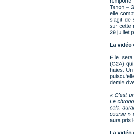
remporté 
Tanon – G2
elle comp
s’agit de 
sur cette
29 juillet
La vidéo 
Elle ser
(G2A) qui
haies. Un 
puisqu’el
demie d’a
« C’est un
Le chrono 
cela aura
course »
aura pris l
La vidéo 