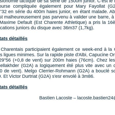
sionomie tactique de sa série de 1500m junior. C’est le 
Course compliquée également pour Mary Fayollat (G
6’’32 en série du 400m haies junior, en étant malade. A
st malheureusement pas parvenu à valider une barre, à
t Maxime Default (Est Charente Athletique) a pris la 1
ications juniors du disque avec 36m37 (1,7kg).
tats détaillés
Charentais participaient également ce week-end à la
 ligues minimes. Sur la rapide piste d'Albi, Capucine O
 29''56 (+0,8 de vent) sur 200m haies (76cm). Chez le
ellakhder (G2A) a logiquement été plus vite avec un 
1,0 de vent). Melgo Clerrier-Rohmann (G2A) a bouclé 
9. Et Victor Durtriat (G2A) s'esr envolé à 3m86.
tats détaillés
Bastien Lacoste –
lacoste.bastien24