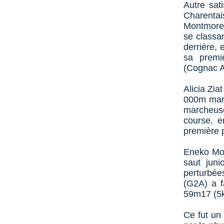
Autre sat
Charenta
Montmorea
se classa
derrière, 
sa premi
(Cognac AC
Alicia Zia
000m marc
marcheus
course, e
première 
Eneko More
saut jun
perturbées
(G2A) a 
59m17 (5k
Ce fut un