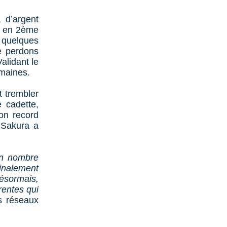
 d’argent
ée en 2ème
à quelques
e perdons
alidant le
emaines.
t trembler
 cadette,
on record
 Sakura a
un nombre
finalement
Désormais,
rentes qui
es réseaux