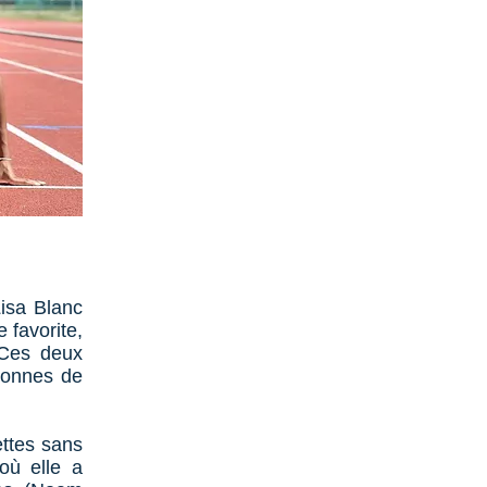
Lisa Blanc
 favorite,
 Ces deux
ionnes de
ettes sans
où elle a