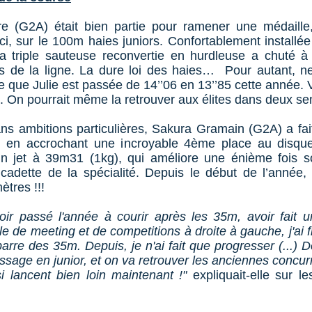
re (G2A) était bien partie pour ramener une médaille,
-ci, sur le 100m haies juniors. Confortablement install
 la triple sauteuse reconvertie en hurdleuse a chuté 
s de la ligne. La dure loi des haies… Pour autant, n
 que Julie est passée de 14’’06 en 13’’85 cette année. V
. On pourrait même la retrouver aux élites dans deux s
ans ambitions particulières, Sakura Gramain (G2A) a fai
 en accrochant une incroyable 4ème place au disque
n jet à 39m31 (1kg), qui améliore une énième fois s
cadette de la spécialité. Depuis le début de l’année,
tres !!!
oir passé l'année à courir après les 35m, avoir fait 
le de meeting et de competitions à droite à gauche, j'ai 
arre des 35m. Depuis, je n'ai fait que progresser (...) 
assage en junior, et on va retrouver les anciennes concur
si lancent bien loin maintenant !"
expliquait-elle sur l