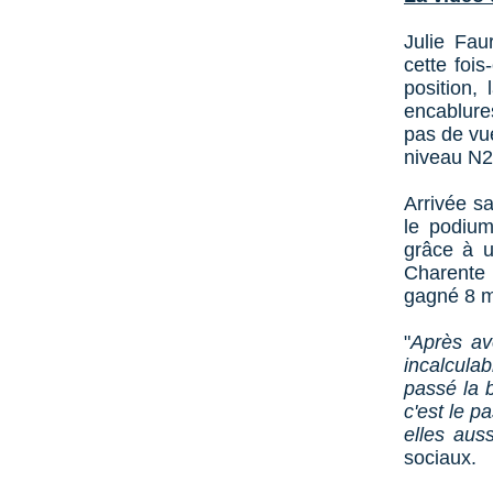
Julie Fau
cette fois
position,
encablure
pas de vue
niveau N2
Arrivée s
le podium
grâce à u
Charente 
gagné 8 mè
"
Après av
incalculab
passé la b
c'est le p
elles aus
sociaux.