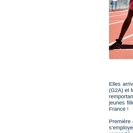
Elles arri
(G2A) et M
remportan
jeunes fi
France !
Première 
s’employ