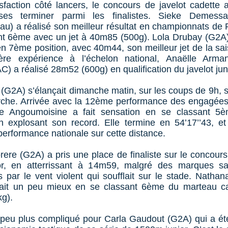
isfaction côté lancers, le concours de javelot cadette
ises terminer parmi les finalistes. Sieke Demess
u) a réalisé son meilleur résultat en championnats de
nt 6ème avec un jet à 40m85 (500g). Lola Drubay (G2A)
en 7ème position, avec 40m44, son meilleur jet de la sa
ère expérience à l’échelon national, Anaëlle Arma
) a réalisé 28m52 (600g) en qualification du javelot jun
t (G2A) s’élançait dimanche matin, sur les coups de 9h, 
he. Arrivée avec la 12ème performance des engagées,
e Angoumoisine a fait sensation en se classant 5
n explosant son record. Elle termine en 54’17’’43, et
performance nationale sur cette distance.
re (G2A) a pris une place de finaliste sur le concours 
ior, en atterrissant à 14m59, malgré des marques s
 par le vent violent qui soufflait sur le stade. Nathan
fait un peu mieux en se classant 6ème du marteau c
g).
 peu plus compliqué pour Carla Gaudout (G2A) qui a ét