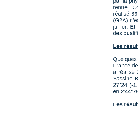
par la phy
rentre. 
réalisé 6
(G2A) n’e
junior. E
des qualif
Les résul
Quelques 
France des
a réalisé
Yassine B
27''24 (-
en 2'44''7
Les résul