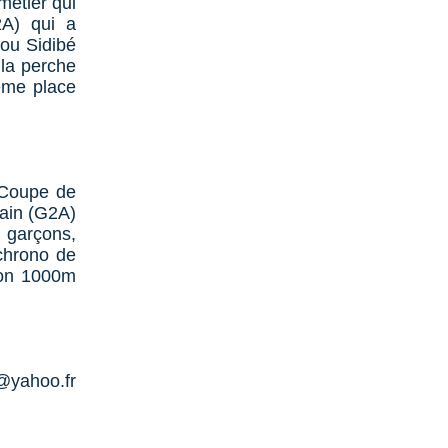
métier qui
2A) qui a
bou Sidibé
 la perche
6ème place
 Coupe de
rain (G2A)
s garçons,
chrono de
son 1000m
@yahoo.fr