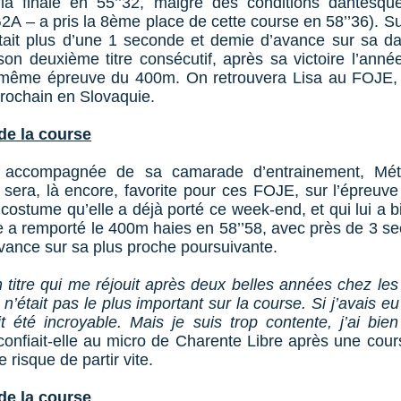
la finale en 55’’32, malgré des conditions dantesq
A – a pris la 8ème place de cette course en 58’’36). Sur
tait plus d’une 1 seconde et demie d’avance sur sa da
son deuxième titre consécutif, après sa victoire l’anné
 même épreuve du 400m. On retrouvera Lisa au FOJE,
 prochain en Slovaquie.
de la course
a accompagnée de sa camarade d’entrainement, Mé
 sera, là encore, favorite pour ces FOJE, sur l’épreu
costume qu’elle a déjà porté ce week-end, et qui lui a b
le a remporté le 400m haies en 58’’58, avec près de 3 s
vance sur sa plus proche poursuivante.
 titre qui me réjouit après deux belles années chez les
n’était pas le plus important sur la course. Si j’avais eu
it été incroyable. Mais je suis trop contente, j’ai bi
confiait-elle au micro de Charente Libre après une cour
e risque de partir vite.
de la course