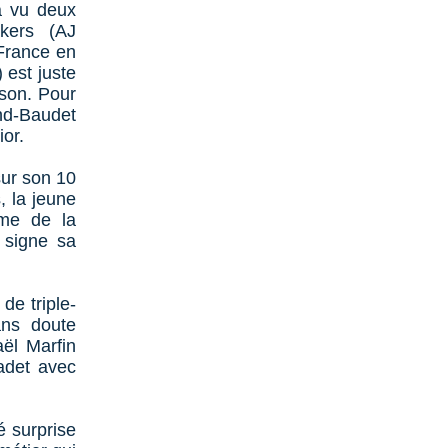
 a vu deux
akers (AJ
 France en
 est juste
ison. Pour
nd-Baudet
ior.
sur son 10
 la jeune
ème de la
 signe sa
de triple-
ans doute
aël Marfin
adet avec
é surprise