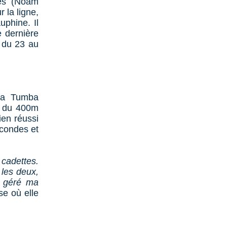
ues (Noam
 la ligne,
uphine. Il
e dernière
 du 23 au
ta Tumba
ve du 400m
ien réussi
econdes et
 cadettes.
 les deux,
en géré ma
se où elle