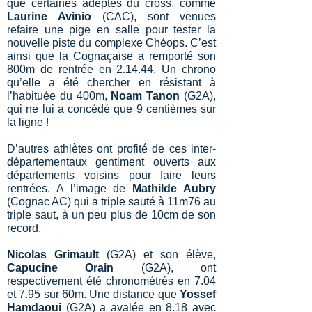
que certaines adeptes du cross, comme
Laurine Avinio
(CAC), sont venues
refaire une pige en salle pour tester la
nouvelle piste du complexe Chéops. C’est
ainsi que la Cognaçaise a remporté son
800m de rentrée en 2.14.44. Un chrono
qu’elle a été chercher en résistant à
l’habituée du 400m,
Noam Tanon
(G2A),
qui ne lui a concédé que 9 centièmes sur
la ligne !
D’autres athlètes ont profité de ces inter-
départementaux gentiment ouverts aux
départements voisins pour faire leurs
rentrées. A l’image de
Mathilde Aubry
(Cognac AC) qui a triple sauté à 11m76 au
triple saut, à un peu plus de 10cm de son
record.
Nicolas Grimault
(G2A) et son élève,
Capucine Orain
(G2A), ont
respectivement été chronométrés en 7.04
et 7.95 sur 60m. Une distance que
Yossef
Hamdaoui
(G2A) a avalée en 8.18 avec