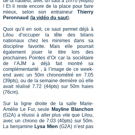
de la hauteur, avec un saut à 1m70 (46pts)
! Et il reste encore de la place pour faire
mieux, selon son entraineur
Thierry
Peronnaud
(
la vidéo du saut
).
Quoi qu’il en soit, ce saut permet déjà à
Lilou d’occuper la tête des bilans
nationaux chez les minimes dans sa
discipline favorite. Mais elle pourrait
également jouer le titre lors des
prochaines Pointes d’Or car la sociétaire
de l’AJM a déjà fait montré sa
complémentarité , à l’image de ce week-
end avec un 50m chronométré en 7.05
(39pts), ou de la semaine dernière où elle
avait réalisé 7.72 (44pts) sur 50m haies
(76cm).
Sur la ligne droite de la salle Marie-
Amélie Le Fur, seule
Mayline Blanchon
(G2A) a réussi à aller plus vite que Lilou,
avec un chrono de 7.03 (40pts) sur 50m.
La benjamine
Lysa Mien
(G2A) n’est pas
en reste, avec un très prometteur 7.31