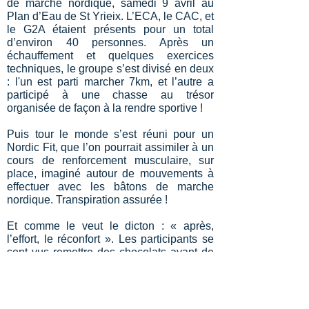
de marche nordique, samedi 9 avril au
Plan d’Eau de St Yrieix. L’ECA, le CAC, et
le G2A étaient présents pour un total
d’environ 40 personnes. Après un
échauffement et quelques exercices
techniques, le groupe s’est divisé en deux
: l'un est parti marcher 7km, et l’autre a
participé à une chasse au trésor
organisée de façon à la rendre sportive !
Puis tour le monde s’est réuni pour un
Nordic Fit, que l’on pourrait assimiler à un
cours de renforcement musculaire, sur
place, imaginé autour de mouvements à
effectuer avec les bâtons de marche
nordique. Transpiration assurée !
Et comme le veut le dicton : « après,
l’effort, le réconfort ». Les participants se
sont vus remettre des chocolats avant de
partir. Et oui, Pâques approche !
Merci à tous les participants, à Julien Le
Boudec et aux différents bénévoles qui