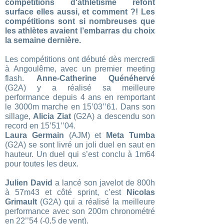
compétitions d'athlétisme refont
surface elles aussi, et comment ?! Les
compétitions sont si nombreuses que
les athlètes avaient l’embarras du choix
la semaine dernière.
Les compétitions ont débuté dès mercredi
à Angoulême, avec un premier meeting
flash.
Anne-Catherine Quénéhervé
(G2A) y a réalisé sa meilleure
performance depuis 4 ans en remportant
le 3000m marche en 15’03’’61. Dans son
sillage,
Alicia Ziat
(G2A) a descendu son
record en 15’51’’04.
Laura Germain
(AJM) et
Meta Tumba
(G2A) se sont livré un joli duel en saut en
hauteur. Un duel qui s’est conclu à 1m64
pour toutes les deux.
Julien David
a lancé son javelot de 800h
à 57m43 et côté sprint, c’est
Nicolas
Grimault
(G2A) qui a réalisé la meilleure
performance avec son 200m chronométré
en 22’’54 (-0,5 de vent).