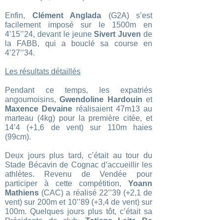
Enfin,
Clément Anglada
(G2A) s’est
facilement imposé sur le 1500m en
4’15’’24, devant le jeune
Sivert Juven
de
la FABB, qui a bouclé sa course en
4’27’’34.
Les résultats détaillés
Pendant ce temps, les expatriés
angoumoisins,
Gwendoline Hardouin
et
Maxence Devaine
réalisaient 47m13 au
marteau (4kg) pour la première citée, et
14’4 (+1,6 de vent) sur 110m haies
(99cm).
Deux jours plus tard, c’était au tour du
Stade Bécavin de Cognac d’accueillir les
athlètes. Revenu de Vendée pour
participer à cette compétition,
Yoann
Mathiens
(CAC) a réalisé 22’’39 (+2,1 de
vent) sur 200m et 10’’89 (+3,4 de vent) sur
100m. Quelques jours plus tôt, c’était sa