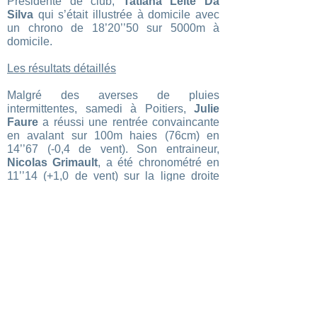
Présidente de club,
Tatiana Leite Da
Silva
qui s’était illustrée à domicile avec
un chrono de 18’20’’50 sur 5000m à
domicile.
Les résultats détaillés
Malgré des averses de pluies
intermittentes, samedi à Poitiers,
Julie
Faure
a réussi une rentrée convaincante
en avalant sur 100m haies (76cm) en
14’’67 (-0,4 de vent). Son entraineur,
Nicolas Grimault
, a été chronométré en
11’’14 (+1,0 de vent) sur la ligne droite
Poitevine.
Les résultats détaillés 1
Les résultats détaillés 2
Enfin, samedi avait également lieu un
meeting pour athlètes listés à Albi,
impulsé par la FFA, en présence de
Celia
Chausseray
(G2A) sur les haies, et de
Sokhna Lacoste
(G2A) sur le tour de