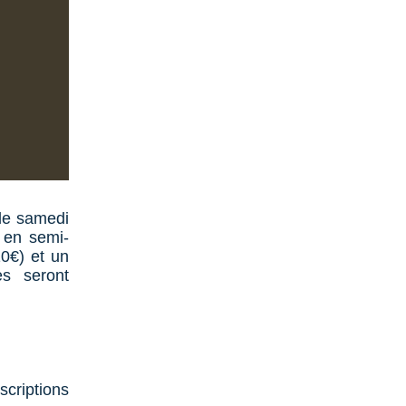
 le samedi
a en semi-
0€) et un
s seront
scriptions