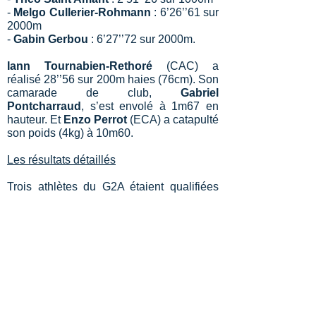
-
Melgo Cullerier-Rohmann
: 6’26’’61 sur
2000m
-
Gabin Gerbou
: 6’27’’72 sur 2000m.
Iann Tournabien-Rethoré
(CAC) a
réalisé 28’’56 sur 200m haies (76cm). Son
camarade de club,
Gabriel
Pontcharraud
, s’est envolé à 1m67 en
hauteur. Et
Enzo Perrot
(ECA) a catapulté
son poids (4kg) à 10m60.
Les résultats détaillés
Trois athlètes du G2A étaient qualifiées
cette année pour les championnats de
France élites. Ces championnats ne se
sont malheureusement pas bien passés
pour
Célia Chausseray
, qui a abandonné
en finale du 100m haies avec une grosse
faute sur la deuxième haie, et pour
Sokhna Lacoste
qui a été victime d’un
malaise avant de s’élancer pour sa finale
de 400m.
Maud Branlard
, par contre,