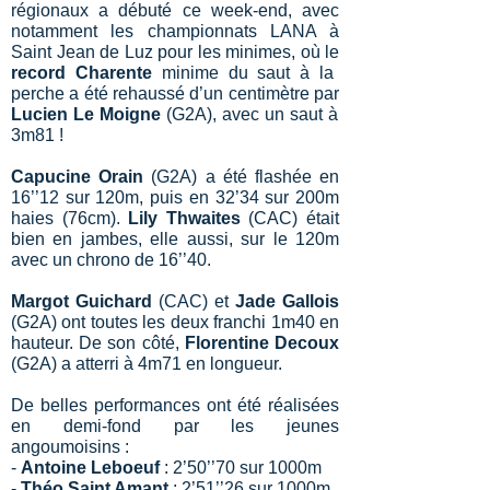
régionaux a débuté ce week-end, avec
notamment les championnats LANA à
Saint Jean de Luz pour les minimes, où le
record Charente
minime du saut à la
perche a été rehaussé d’un centimètre par
Lucien Le Moigne
(G2A), avec un saut à
3m81 !
Capucine Orain
(G2A) a été flashée en
16’’12 sur 120m, puis en 32’34 sur 200m
haies (76cm).
Lily Thwaites
(CAC) était
bien en jambes, elle aussi, sur le 120m
avec un chrono de 16’’40.
Margot Guichard
(CAC) et
Jade Gallois
(G2A) ont toutes les deux franchi 1m40 en
hauteur. De son côté,
Florentine Decoux
(G2A) a atterri à 4m71 en longueur.
De belles performances ont été réalisées
en demi-fond par les jeunes
angoumoisins :
-
Antoine Leboeuf
: 2’50’’70 sur 1000m
-
Théo Saint Amant
: 2’51’’26 sur 1000m