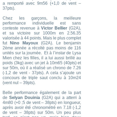
a remporté avec 9m56 (+1,0 de vent –
37pts).
Chez les garçons, la meilleure
performance individuelle est sans
conteste revenue à
Victor
Bellier
(G2A),
et sa victoire sur 1000m en 2.56.35
valorisée à 44 points. Mais le plus complet
fut
Nino Mayoux
(G2A). Le benjamin
2ème année a récolté pas moins de 116
unités sur la journée. Et à l’instar de Lysa
Mien chez les filles, il a lui aussi brillé au
poids (3kg) avec un jet à 10m65 (40pts) et
sur 50m, où il a réalisé un chrono de 7.26
(-1,2 de vent - 37pts). A cela s’ajoute un
concours de triple saut conclu à 10m24
(vent nul – 39pts).
Belle performance également de la part
de
Selyan Douinia
(G2A) qui a atterri à
4m80 (+0 ;5 de vent – 38pts) en longueur,
après avoir été chronométré en 7.18 (-1,2
de vent – 38pts) sur 50m. Un peu plus