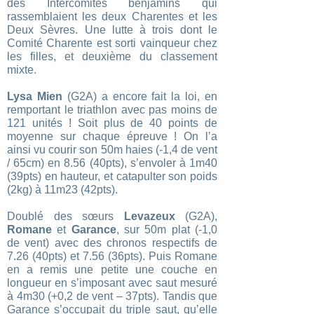
des Intercomités benjamins qui
rassemblaient les deux Charentes et les
Deux Sèvres. Une lutte à trois dont le
Comité Charente est sorti vainqueur chez
les filles, et deuxième du classement
mixte.
Lysa Mien
(G2A) a encore fait la loi, en
remportant le triathlon avec pas moins de
121 unités ! Soit plus de 40 points de
moyenne sur chaque épreuve ! On l’a
ainsi vu courir son 50m haies (-1,4 de vent
/ 65cm) en 8.56 (40pts), s’envoler à 1m40
(39pts) en hauteur, et catapulter son poids
(2kg) à 11m23 (42pts).
Doublé des sœurs
Levazeux
(G2A),
Romane
et
Garance
, sur 50m plat (-1,0
de vent) avec des chronos respectifs de
7.26 (40pts) et 7.56 (36pts). Puis Romane
en a remis une petite une couche en
longueur en s’imposant avec saut mesuré
à 4m30 (+0,2 de vent – 37pts). Tandis que
Garance s’occupait du triple saut, qu’elle