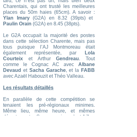
tard, ce n’est pas un, mais bien deux
Charentais, qui ont trusté les meilleures
places du 50m haies (65cm). A savoir :
Ylan Imary
(G2A) en 8.32 (39pts) et
Paulin Orain
(G2A) en 8.45 (38pts).
Le G2A occupait la majorité des postes
dans cette sélection Charente, mais pas
tous puisque l’AJ Montmoreau était
également représentée, par
Lola
Courteix
et Arthur
Gendreau
. Tout
comme le Cognac AC avec
Albane
Devaud
et
Sacha Garache
, et la
FABB
avec Azaël Habouzit et Théo Valleau.
Les résultats détaillés
En parallèle de cette compétition se
tenaient les pré-régionaux minimes.
Même lieu, même heure, et mêmes
départements. Sans surprise, c’est
Lilou
Guillon
(AJM) qui a remporté la hauteur,
avec un saut à 1m68 (46pts). Mais elle
s’est également montrée convaincante sur