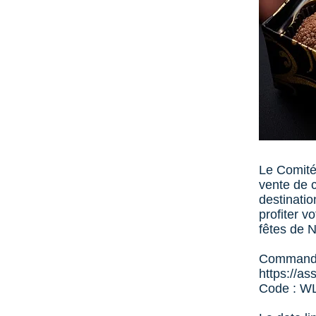
Le Comité
vente de c
destinatio
profiter v
fêtes de N
Commandez
https://ass
Code : 