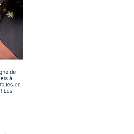
agne de
jets à
faites-en
 ! Les