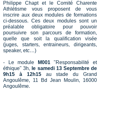
Philippe Chapt et le Comité Charente
Athlétisme vous proposent de vous
inscrire aux deux modules de formations
ci-dessous. Ces deux modules sont un
préalable obligatoire pour pouvoir
poursuivre son parcours de formation,
quelle que soit la qualification visée
(juges, starters, entraineurs, dirigeants,
speaker, etc…)
- Le module
M001
"Responsabilité et
éthique" 3h,
le samedi 13 Septembre de
9h15 à 12h15
au stade du Grand
Angoulême, 11 Bd Jean Moulin, 16000
Angoulême.
- Le module
M180
"Se situer sur un stade"
2h,
le samedi 13 Septembre de 13h00 à
15h00
au stade du Grand Angoulême, 11
Bd Jean Moulin, 16000 Angoulême.
Inscriptions à partir du mardi 26 août :
cliquez ici
.