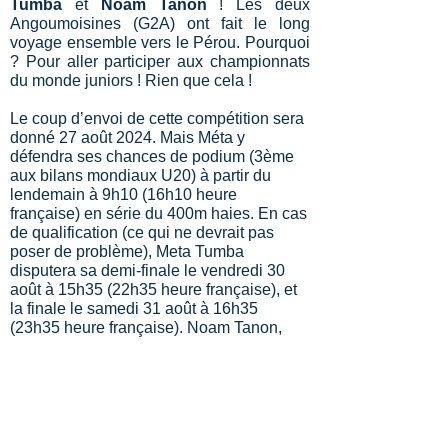
Tumba
et
Noam
Tanon
! Les deux
Angoumoisines (G2A) ont fait le long
voyage ensemble vers le Pérou. Pourquoi
? Pour aller participer aux championnats
du monde juniors ! Rien que cela !
Le coup d’envoi de cette compétition sera
donné 27 août 2024. Mais Méta y
défendra ses chances de podium (3ème
aux bilans mondiaux U20) à partir du
lendemain à 9h10 (16h10 heure
française) en série du 400m haies. En cas
de qualification (ce qui ne devrait pas
poser de problème), Meta Tumba
disputera sa demi-finale le vendredi 30
août à 15h35 (22h35 heure française), et
la finale le samedi 31 août à 16h35
(23h35 heure française). Noam Tanon,
quant à elle, viendra renforcer le collectif
du 4X400m.
Les horaires de la compétitions
La compétition en direct vidéo