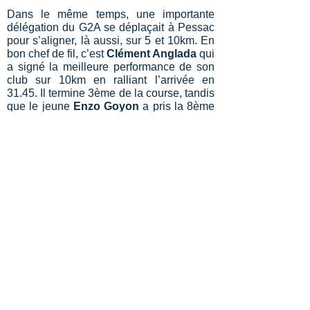
Dans le même temps, une importante
délégation du G2A se déplaçait à Pessac
pour s’aligner, là aussi, sur 5 et 10km. En
bon chef de fil, c’est
Clément Anglada
qui
a signé la meilleure performance de son
club sur 10km en ralliant l’arrivée en
31.45. Il termine 3ème de la course, tandis
que le jeune
Enzo Goyon
a pris la 8ème
place en 32.04, avec un début de course
tonitruant qui lui a permis de passer en
14.39 (N4) au 5km, record Charente
espoir à la clef. Record Charente
également, chez les cadets, pour
Gabin
Gerbou
(G2A) en 15.33.
Les résultats détaillés
Le week-end fut plus mitigé à Blois pour
les perchistes féminines du G2A, venus
chasser la Coupe de France.
Malheureusement, un 0 en a voulu
autrement. Mais l’équipe ne s’est pas
désunie pour autant, ce qui a permis à