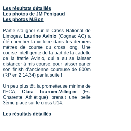
Les résultats détaillés
Les photos de JM Pénigaud
Les photos M.Bon
Partie s’aligner sur le Cross National de
Limoges,
Laurine Avinio
(Cognac AC) a
été chercher la victoire dans les derniers
mètres de course du cross long. Une
course intelligente de la part de la cadette
de la fratrie Avinio, qui a su se laisser
distancer à mis course, pour laisser parler
son finish d’ancienne coureuse de 800m
(RP en 2.14.34) par la suite !
Un peu plus tôt, la prometteuse minime de
l’ECA,
Clara Tournier-Villegier
(Est
Charente Athlétique) prenait une belle
3ème place sur le cross U14.
Les résultats détaillés
Le G2A s’est illustré sur la ligne droite du
Meeting Vendespace de Mouilleron le