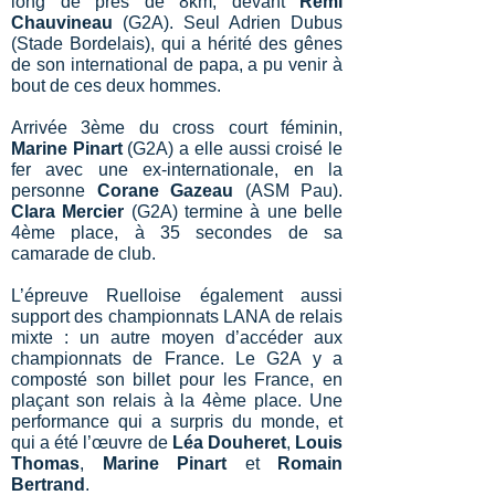
long de près de 8km, devant
Rémi
Chauvineau
(G2A). Seul Adrien Dubus
(Stade Bordelais), qui a hérité des gênes
de son international de papa, a pu venir à
bout de ces deux hommes.
Arrivée 3ème du cross court féminin,
Marine Pinart
(G2A) a elle aussi croisé le
fer avec une ex-internationale, en la
personne
Corane Gazeau
(ASM Pau).
Clara Mercier
(G2A) termine à une belle
4ème place, à 35 secondes de sa
camarade de club.
L’épreuve Ruelloise également aussi
support des championnats LANA de relais
mixte : un autre moyen d’accéder aux
championnats de France. Le G2A y a
composté son billet pour les France, en
plaçant son relais à la 4ème place. Une
performance qui a surpris du monde, et
qui a été l’œuvre de
Léa Douheret
,
Louis
Thomas
,
Marine Pinart
et
Romain
Bertrand
.