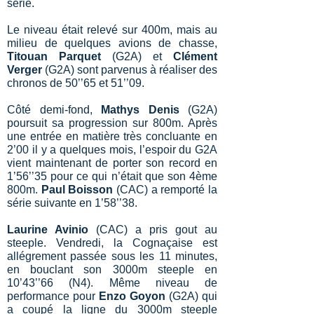
série.
Le niveau était relevé sur 400m, mais au
milieu de quelques avions de chasse,
Titouan Parquet
(G2A) et
Clément
Verger
(G2A) sont parvenus à réaliser des
chronos de 50’’65 et 51’’09.
Côté demi-fond,
Mathys Denis
(G2A)
poursuit sa progression sur 800m. Après
une entrée en matière très concluante en
2’00 il y a quelques mois, l’espoir du G2A
vient maintenant de porter son record en
1’56’’35 pour ce qui n’était que son 4ème
800m.
Paul Boisson
(CAC) a remporté la
série suivante en 1’58’’38.
Laurine Avinio
(CAC) a pris gout au
steeple. Vendredi, la Cognaçaise est
allégrement passée sous les 11 minutes,
en bouclant son 3000m steeple en
10’43’’66 (N4). Même niveau de
performance pour
Enzo Goyon
(G2A) qui
a coupé la ligne du 3000m steeple