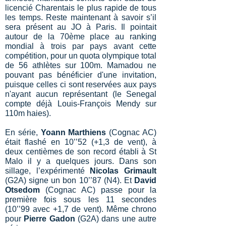
licencié Charentais le plus rapide de tous
les temps. Reste maintenant à savoir s’il
sera présent au JO à Paris. Il pointait
autour de la 70ème place au ranking
mondial à trois par pays avant cette
compétition, pour un quota olympique total
de 56 athlètes sur 100m. Mamadou ne
pouvant pas bénéficier d'une invitation,
puisque celles ci sont reservées aux pays
n'ayant aucun représentant (le Senegal
compte déjà Louis-François Mendy sur
110m haies).
En série,
Yoann Marthiens
(Cognac AC)
était flashé en 10’’52 (+1,3 de vent), à
deux centièmes de son record établi à St
Malo il y a quelques jours. Dans son
sillage, l’expérimenté
Nicolas
Grimault
(G2A) signe un bon 10’’87 (N4). Et
David
Otsedom
(Cognac AC) passe pour la
première fois sous les 11 secondes
(10’’99 avec +1,7 de vent). Même chrono
pour
Pierre Gadon
(G2A) dans une autre