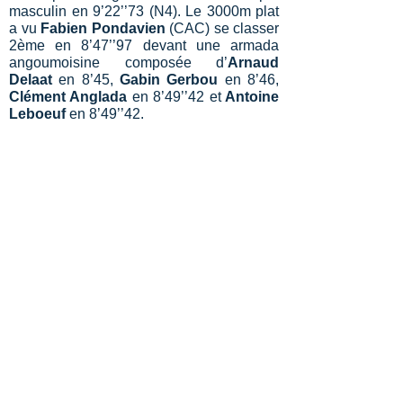
masculin en 9’22’’73 (N4). Le 3000m plat
a vu
Fabien Pondavien
(CAC) se classer
2ème en 8’47’’97 devant une armada
angoumoisine composée d’
Arnaud
Delaat
en 8’45,
Gabin Gerbou
en 8’46,
Clément Anglada
en 8’49’’42 et
Antoine
Leboeuf
en 8’49’’42.
Leur camarade de club,
Noé Lalanne
(G2A), a été crédité d’une performance
N4, avec le record Charente toute
catégorie du triple saut en prime avec
14m76 (+0,4 de vent). Une sacrée
performance alors qu’il s’entraine tout seul
à Bourges !
Enfin, le concours de marteau de 6kg est
revenu à
Nathanaël Marfin
(G2A) avec
54m61, et celui du 7kg a été remporté par
Maxence Levrey
(G2A) avec 49m64.
Côté jaune et noir,
Sieke
Demessemakers
(AJM) a terminé 3ème
du javelot féminin, avec 36m00.