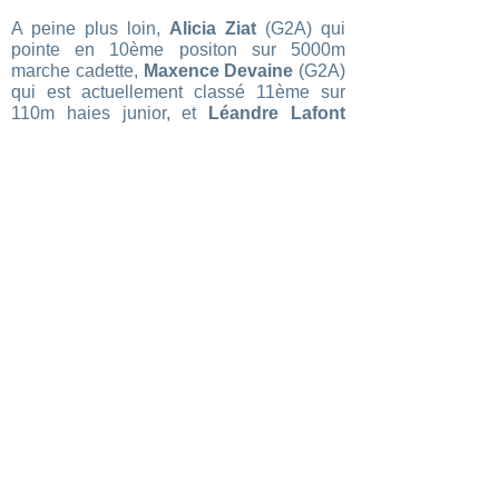
A peine plus loin,
Alicia Ziat
(G2A) qui
pointe en 10ème positon sur 5000m
marche cadette,
Maxence Devaine
(G2A)
qui est actuellement classé 11ème sur
110m haies junior, et
Léandre Lafont
(G2A) 11ème lui aussi mais à la perche
junior, pourraient accrocher une belle
place d’honneur, sans pression.
Nos autres Charentais auront à cœur de
battre le record et de prendre de
l’expérience pendant ces championnats
de France, à l’image de
Fanny Vendé
(AJM), 18ème sur 400m haies cadette,
Noé Lalanne
(G2A), 20ème sur 400m
haies cadets et 25ème au disque (G2A),
Abou Sidibé
(G2A), 24ème sur 400m
haies cadets et 26ème à la perche,
Eneko
Morere
, 17ème au triple saut cadet et
22ème au javelot, et
Antoine Collin
(G2A), 27ème au disque junior.
La compétition ser diffusée sur
athletv.fr